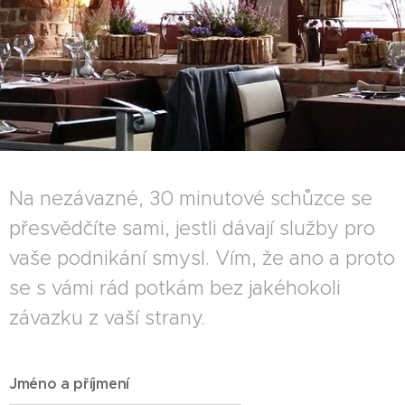
Na nezávazné, 30 minutové schůzce se
přesvědčíte sami, jestli dávají služby pro
vaše podnikání smysl. Vím, že ano a proto
se s vámi rád potkám bez jakéhokoli
závazku z vaší strany.
Jméno a příjmení